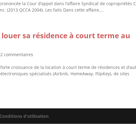
 prononcée la Cour d’appel dans l’affaire Syndicat de copropriétés 
c. (2013 QCCA 2004). Les faits Dans cette affaire,...
 louer sa résidence à court terme au
32 commentaires
rte croissance de la location à court terme de résidences et d’au
 électroniques spécialisés (Airbnb, HomeAway, FlipKey), de sites
Conditions d'utilisation